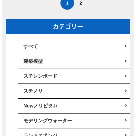
投
1
2
稿
の
カテゴリー
ペ
ー
すべて
ジ
建築模型
送
り
スチレンボード
スチノリ
NewノリピタJr
モデリングウォーター
ランドスポンジ